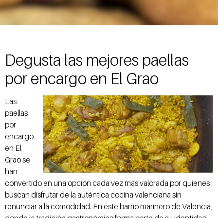
Degusta las mejores paellas
por encargo en El Grao
Las
paellas
por
encargo
en El
Grao se
han
convertido en una opción cada vez más valorada por quienes
buscan disfrutar de la auténtica cocina valenciana sin
renunciar a la comodidad. En este barrio marinero de Valencia,