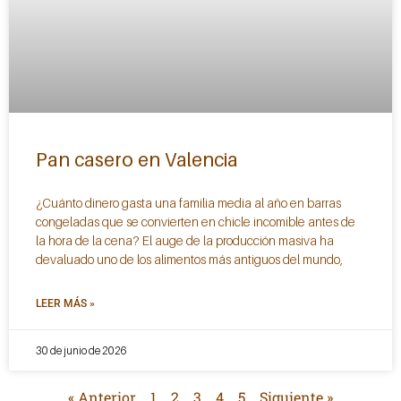
Pan casero en Valencia
¿Cuánto dinero gasta una familia media al año en barras
congeladas que se convierten en chicle incomible antes de
la hora de la cena? El auge de la producción masiva ha
devaluado uno de los alimentos más antiguos del mundo,
LEER MÁS »
30 de junio de 2026
« Anterior
1
2
3
4
5
Siguiente »