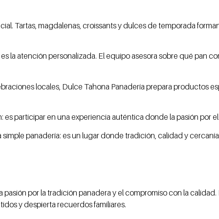
ecial. Tartas, magdalenas, croissants y dulces de temporada forma
s es la atención personalizada. El equipo asesora sobre qué pan 
braciones locales, Dulce Tahona Panadería prepara productos es
 es participar en una experiencia auténtica donde la pasión por el
imple panadería: es un lugar donde tradición, calidad y cercanía 
pasión por la tradición panadera y el compromiso con la calidad. E
tidos y despierta recuerdos familiares.