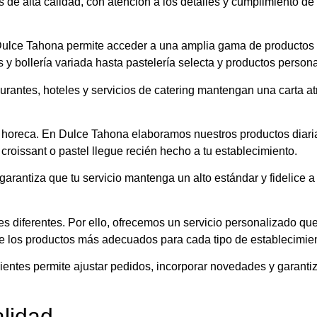
de alta calidad, con atención a los detalles y cumplimiento de
ulce Tahona permite acceder a una amplia gama de productos 
 y bollería variada hasta pastelería selecta y productos perso
urantes, hoteles y servicios de catering mantengan una carta atr
l horeca. En Dulce Tahona elaboramos nuestros productos diaria
roissant o pastel llegue recién hecho a tu establecimiento.
arantiza que tu servicio mantenga un alto estándar y fidelice a 
s diferentes. Por ello, ofrecemos un servicio personalizado qu
e los productos más adecuados para cada tipo de establecimient
ientes permite ajustar pedidos, incorporar novedades y garanti
alidad