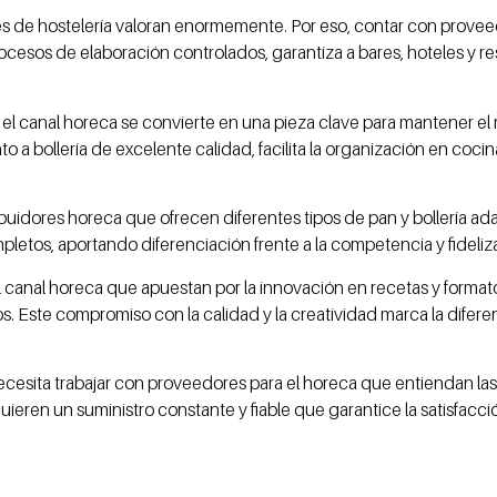
les de hostelería valoran enormemente. Por eso, contar con provee
ocesos de elaboración controlados, garantiza a bares, hoteles y
a el canal horeca se convierte en una pieza clave para mantener el 
o a bollería de excelente calidad, facilita la organización en coci
ribuidores horeca que ofrecen diferentes tipos de pan y bollería 
tos, aportando diferenciación frente a la competencia y fideliza
el canal horeca que apuestan por la innovación en recetas y formato
 Este compromiso con la calidad y la creatividad marca la difere
ng necesita trabajar con proveedores para el horeca que entiendan
eren un suministro constante y fiable que garantice la satisfacció