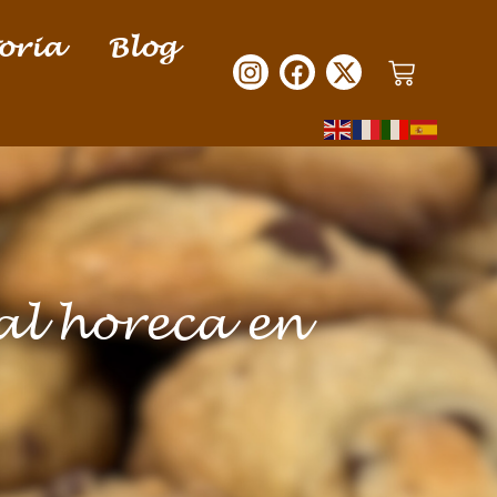
oria
Blog
al horeca en