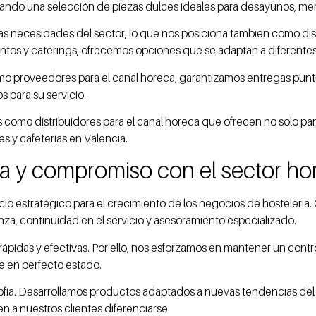
dando una selección de piezas dulces ideales para desayunos, meri
as necesidades del sector, lo que nos posiciona también como dist
eventos y caterings, ofrecemos opciones que se adaptan a diferente
Como proveedores para el canal horeca, garantizamos entregas pun
 para su servicio.
mo distribuidores para el canal horeca que ofrecen no solo pan y 
s y cafeterías en Valencia.
a y compromiso con el sector ho
cio estratégico para el crecimiento de los negocios de hostelería.
nza, continuidad en el servicio y asesoramiento especializado.
pidas y efectivas. Por ello, nos esforzamos en mantener un contro
e en perfecto estado.
sofía. Desarrollamos productos adaptados a nuevas tendencias de
 a nuestros clientes diferenciarse.