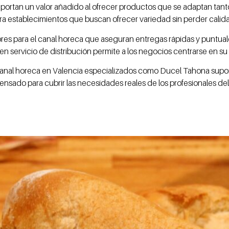
ca aportan un valor añadido al ofrecer productos que se adaptan t
 para establecimientos que buscan ofrecer variedad sin perder calid
ores para el canal horeca que aseguran entregas rápidas y puntuale
 servicio de distribución permite a los negocios centrarse en su a
 canal horeca en Valencia especializados como Ducel Tahona supon
l pensado para cubrir las necesidades reales de los profesionales del