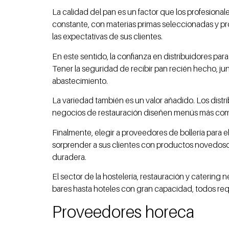
La calidad del pan es un factor que los profesiona
constante, con materias primas seleccionadas y pr
las expectativas de sus clientes.
En este sentido, la confianza en distribuidores par
Tener la seguridad de recibir pan recién hecho, junt
abastecimiento.
La variedad también es un valor añadido. Los dist
negocios de restauración diseñen menús más comple
Finalmente, elegir a proveedores de bollería para 
sorprender a sus clientes con productos novedosos.
duradera.
El sector de la hostelería, restauración y cateri
bares hasta hoteles con gran capacidad, todos requi
Proveedores horeca