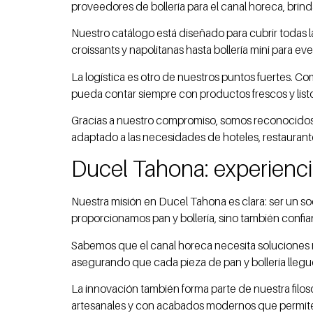
proveedores de bollería para el canal horeca, brin
Nuestro catálogo está diseñado para cubrir todas l
croissants y napolitanas hasta bollería mini para 
La logística es otro de nuestros puntos fuertes. 
pueda contar siempre con productos frescos y listos
Gracias a nuestro compromiso, somos reconocidos co
adaptado a las necesidades de hoteles, restaurante
Ducel Tahona: experienci
Nuestra misión en Ducel Tahona es clara: ser un so
proporcionamos pan y bollería, sino también confia
Sabemos que el canal horeca necesita soluciones rá
asegurando que cada pieza de pan y bollería llegu
La innovación también forma parte de nuestra filo
artesanales y con acabados modernos que permiten